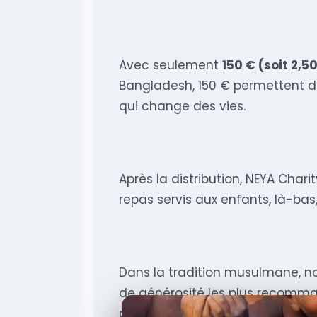
Avec seulement
150 € (soit 2,5
Bangladesh, 150 € permettent d’o
qui change des vies.
Après la distribution, NEYA Cha
repas servis aux enfants, là-bas, 
Dans la tradition musulmane, no
de générosité les plus recomman
particulière : vous partagez la r