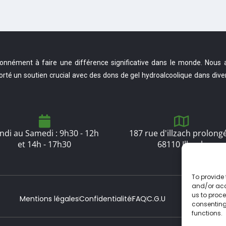
onnément à faire une différence significative dans le monde. Nous a
orté un soutien crucial avec des dons de gel hydroalcoolique dans diver
ndi au Samedi : 9h30 - 12h
187 rue d'illzach prolong
et 14h - 17h30
68110 Illzach
To provide 
and/or acc
us to proce
Mentions légales
Confidentialité
FAQ
C.G.U
consenting
functions.