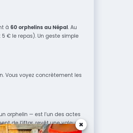
ant à
60 orphelins au Népal
. Au
 5 € le repas). Un geste simple
don. Vous voyez concrètement les
n orphelin — est l’un des actes
×
t de l’iftar, revêt une valeur