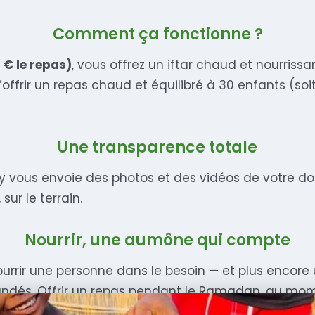
Comment ça fonctionne ?
0 € le repas)
, vous offrez un iftar chaud et nourriss
ffrir un repas chaud et équilibré à 30 enfants (soit
Une transparence totale
rity vous envoie des photos et des vidéos de votre 
sur le terrain.
Nourrir, une aumône qui compte
urrir une personne dans le besoin — et plus encore u
dés. Offrir un repas pendant le Ramadan, au momen
upture du jeûne avec ceux qui en ont le plus besoin.