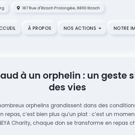
rg
187 Rue d'Illzach Prolongée, 68110 Illzach
CCUEIL
À PROPOS
NOS ACTIONS
NOTRE I
haud à un orphelin : un geste
des vies
ombreux orphelins grandissent dans des conditions
un repas, c’est bien plus qu’un plat : c’est un momen
NEYA Charity, chaque don se transforme en repas ch