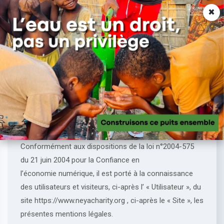
×
MENU
Mentions Légales
En vigueur au 12/06/2026
Conformément aux dispositions de la loi n°2004-575
du 21 juin 2004 pour la Confiance en
l’économie numérique, il est porté à la connaissance
des utilisateurs et visiteurs, ci-après l’ « Utilisateur », du
site https://www.neyacharity.org , ci-après le « Site », les
présentes mentions légales.