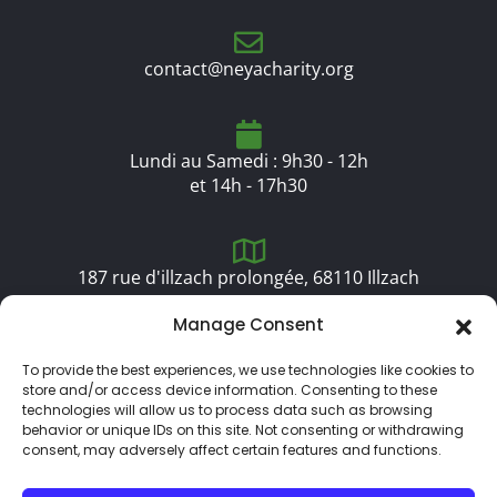
contact@neyacharity.org
Lundi au Samedi : 9h30 - 12h
et 14h - 17h30
187 rue d'illzach prolongée, 68110 Illzach
Manage Consent
To provide the best experiences, we use technologies like cookies to
store and/or access device information. Consenting to these
technologies will allow us to process data such as browsing
behavior or unique IDs on this site. Not consenting or withdrawing
consent, may adversely affect certain features and functions.
Mentions légales
Confidentialité
FAQ
C.G.U